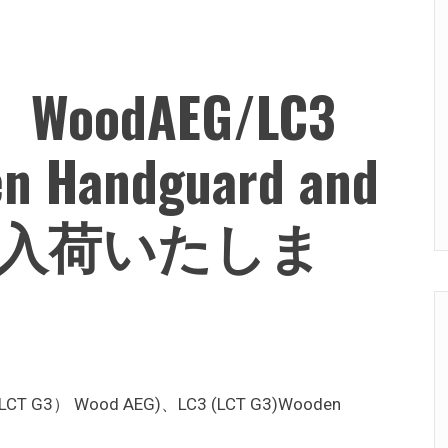
）WoodAEG/LC3
en Handguard and
t本日入荷いたしま
） Wood AEG)、LC3 (LCT G3)Wooden