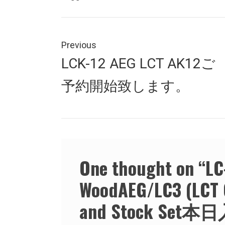
投
稿
Previous
Previous
LCK-12 AEG LCT AK12ご
ナ
post:
予約開始致します。
ビ
ゲ
ー
シ
One thought on “
L
ョ
WoodAEG/LC3 (LCT
ン
and Stock S