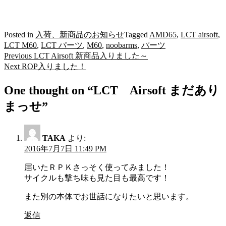
Posted in
入荷、新商品のお知らせ
Tagged
AMD65
,
LCT airsoft
,
LCT M60
,
LCT パーツ
,
M60
,
noobarms
,
パーツ
Previous
Previous
LCT Airsoft 新商品入りました～
投
post:
Next
Next
ROP入りました！
稿
post:
One thought on “
LCT Airsoft まだあり
ナ
まっせ
”
ビ
ゲ
ー
TAKA
より:
2016年7月7日 11:49 PM
シ
届いたＲＰＫさっそく使ってみました！
ョ
サイクルも撃ち味も見た目も最高です！
ン
また別の本体でお世話になりたいと思います。
返信