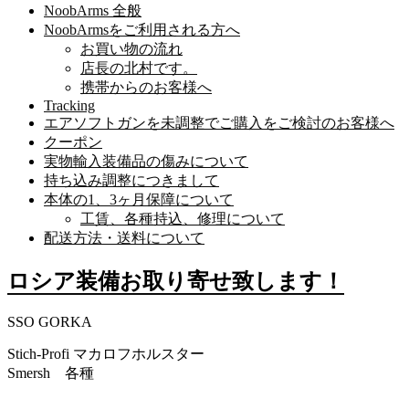
NoobArms 全般
NoobArmsをご利用される方へ
お買い物の流れ
店長の北村です。
携帯からのお客様へ
Tracking
エアソフトガンを未調整でご購入をご検討のお客様へ
クーポン
実物輸入装備品の傷みについて
持ち込み調整につきまして
本体の1、3ヶ月保障について
工賃、各種持込、修理について
配送方法・送料について
ロシア装備お取り寄せ致します！
SSO GORKA
Stich-Profi マカロフホルスター
Smersh 各種