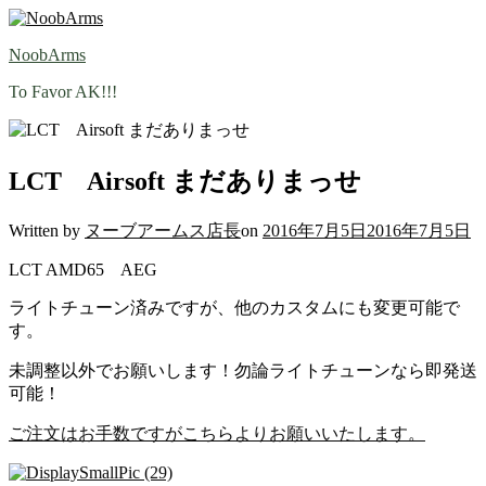
Skip
to
NoobArms
content
To Favor AK!!!
LCT Airsoft まだありまっせ
Written by
ヌーブアームス店長
on
2016年7月5日
2016年7月5日
LCT AMD65 AEG
ライトチューン済みですが、他のカスタムにも変更可能で
す。
未調整以外でお願いします！勿論ライトチューンなら即発送
可能！
ご注文はお手数ですがこちらよりお願いいたします。