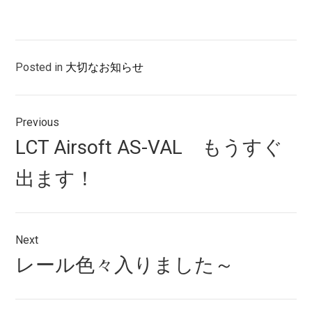
Posted in
大切なお知らせ
投
Previous
稿
Previous
LCT Airsoft AS-VAL もうすぐ
ナ
post:
出ます！
ビ
ゲ
ー
Next
シ
Next
レール色々入りました～
post:
ョ