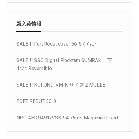
新入荷情報
SALE!!! Fort Redut cover 56-5くらい
SALE!!! SSO Digital Flecktarn SUMRAK 上下
44/4 Reversible
SALE!!! KORUND-VM-K サイズ２MOLLE
FORT REDUT 50-3
NPO AEG 9A91/VSK-94 75rds Magazine Used