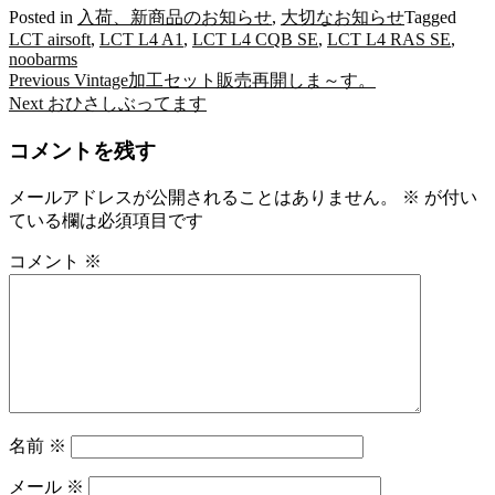
Posted in
入荷、新商品のお知らせ
,
大切なお知らせ
Tagged
LCT airsoft
,
LCT L4 A1
,
LCT L4 CQB SE
,
LCT L4 RAS SE
,
noobarms
Previous
Previous
Vintage加工セット販売再開しま～す。
投
post:
Next
Next
おひさしぶってます
稿
post:
コメントを残す
ナ
ビ
メールアドレスが公開されることはありません。
※
が付い
ている欄は必須項目です
ゲ
ー
コメント
※
シ
ョ
ン
名前
※
メール
※