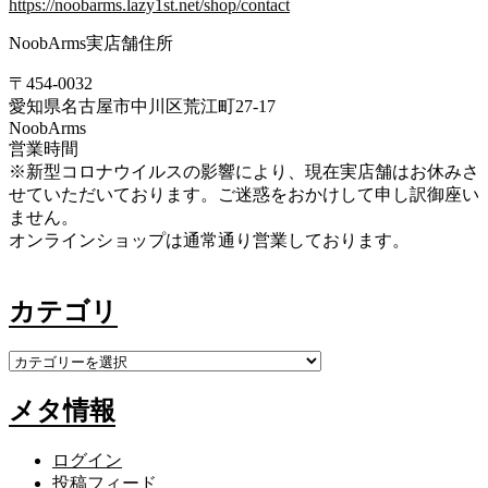
https://noobarms.lazy1st.net/shop/contact
NoobArms実店舗住所
〒454-0032
愛知県名古屋市中川区荒江町27-17
NoobArms
営業時間
※新型コロナウイルスの影響により、現在実店舗はお休みさ
せていただいております。ご迷惑をおかけして申し訳御座い
ません。
オンラインショップは通常通り営業しております。
カテゴリ
カ
テ
メタ情報
ゴ
リ
ログイン
投稿フィード