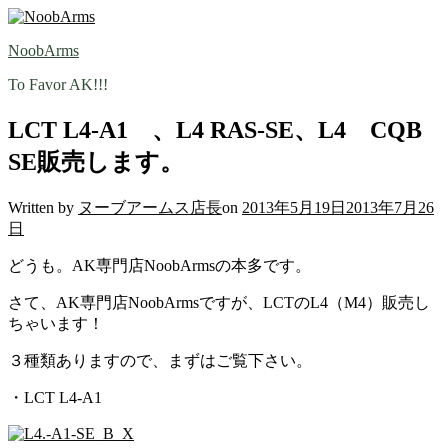
Skip
to
NoobArms
content
To Favor AK!!!
LCT L4-A1 、L4 RAS-SE、L4 CQB
SE販売します。
Written by
ヌーブアームス店長
on
2013年5月19日
2013年7月26
日
どうも。AK専門店NoobArmsの本多です。
さて、AK専門店NoobArmsですが、LCTのL4（M4）販売し
ちゃいます！
３種類ありますので、まずはご覧下さい。
・LCT L4-A1