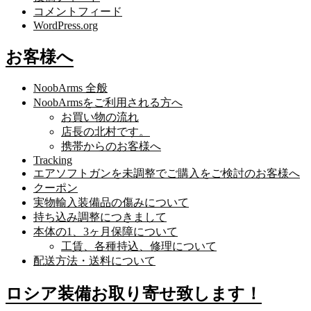
コメントフィード
WordPress.org
お客様へ
NoobArms 全般
NoobArmsをご利用される方へ
お買い物の流れ
店長の北村です。
携帯からのお客様へ
Tracking
エアソフトガンを未調整でご購入をご検討のお客様へ
クーポン
実物輸入装備品の傷みについて
持ち込み調整につきまして
本体の1、3ヶ月保障について
工賃、各種持込、修理について
配送方法・送料について
ロシア装備お取り寄せ致します！