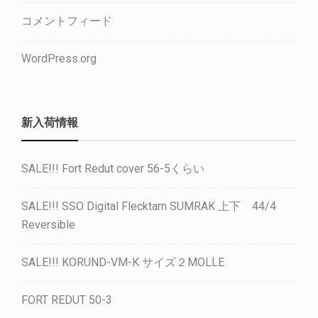
コメントフィード
WordPress.org
新入荷情報
SALE!!! Fort Redut cover 56-5くらい
SALE!!! SSO Digital Flecktarn SUMRAK 上下 44/4
Reversible
SALE!!! KORUND-VM-K サイズ２MOLLE
FORT REDUT 50-3