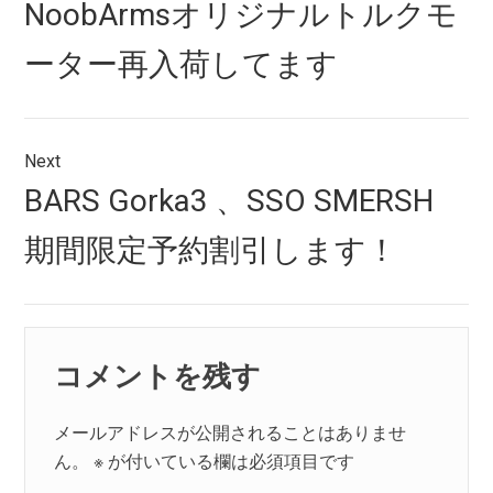
Previous
NoobArmsオリジナルトルクモ
ナ
post:
ーター再入荷してます
ビ
ゲ
ー
Next
シ
Next
BARS Gorka3 、SSO SMERSH
post:
ョ
期間限定予約割引します！
ン
コメントを残す
メールアドレスが公開されることはありませ
ん。
※
が付いている欄は必須項目です