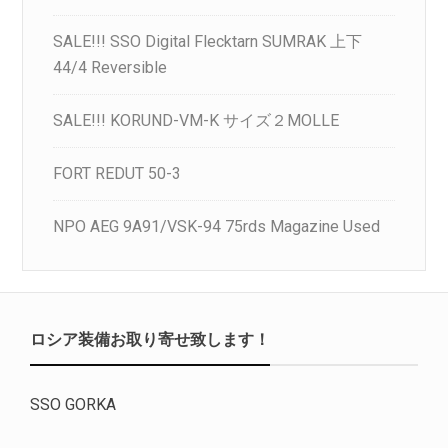
SALE!!! SSO Digital Flecktarn SUMRAK 上下
44/4 Reversible
SALE!!! KORUND-VM-K サイズ２MOLLE
FORT REDUT 50-3
NPO AEG 9A91/VSK-94 75rds Magazine Used
ロシア装備お取り寄せ致します！
SSO GORKA