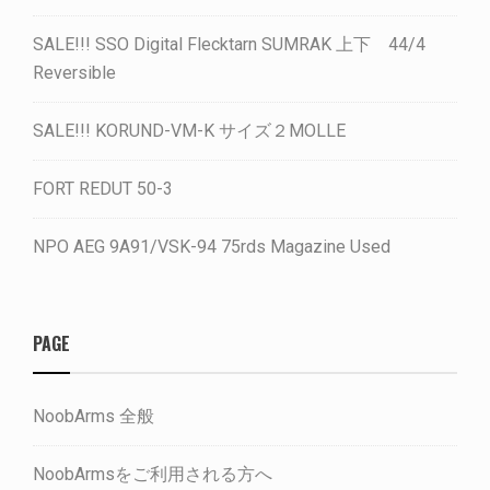
SALE!!! SSO Digital Flecktarn SUMRAK 上下 44/4
Reversible
SALE!!! KORUND-VM-K サイズ２MOLLE
FORT REDUT 50-3
NPO AEG 9A91/VSK-94 75rds Magazine Used
PAGE
NoobArms 全般
NoobArmsをご利用される方へ