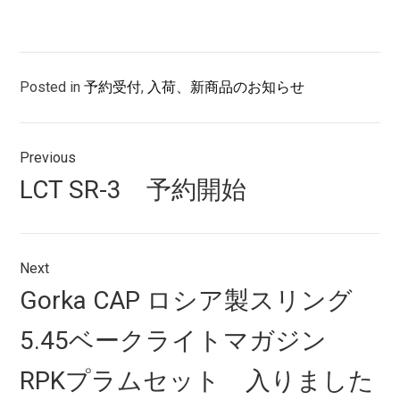
Posted in
予約受付
,
入荷、新商品のお知らせ
投
Previous
稿
Previous
LCT SR-3 予約開始
ナ
post:
ビ
ゲ
Next
Next
Gorka CAP ロシア製スリング
ー
post:
シ
5.45ベークライトマガジン
ョ
RPKプラムセット 入りました