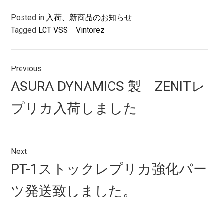
Posted in
入荷、新商品のお知らせ
Tagged
LCT VSS Vintorez
投
Previous
稿
Previous
ASURA DYNAMICS 製 ZENITレ
ナ
post:
プリカ入荷しました
ビ
ゲ
ー
Next
シ
Next
PT-1ストックレプリカ強化パー
post:
ョ
ツ発送致しました。
ン