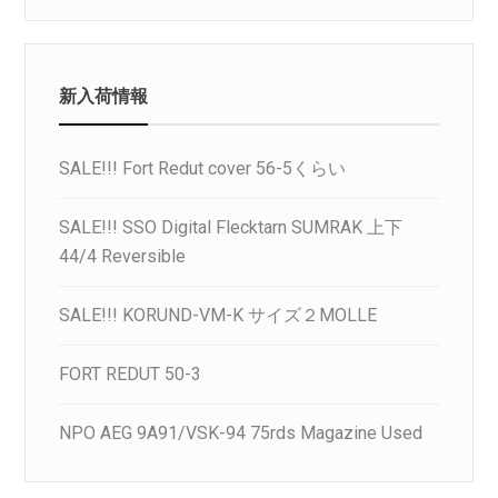
新入荷情報
SALE!!! Fort Redut cover 56-5くらい
SALE!!! SSO Digital Flecktarn SUMRAK 上下
44/4 Reversible
SALE!!! KORUND-VM-K サイズ２MOLLE
FORT REDUT 50-3
NPO AEG 9A91/VSK-94 75rds Magazine Used