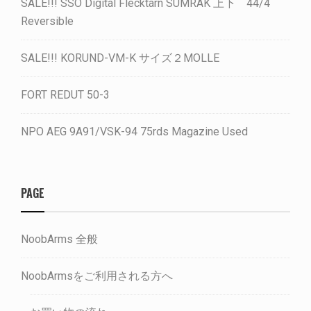
SALE!!! SSO Digital Flecktarn SUMRAK 上下 44/4
Reversible
SALE!!! KORUND-VM-K サイズ２MOLLE
FORT REDUT 50-3
NPO AEG 9A91/VSK-94 75rds Magazine Used
PAGE
NoobArms 全般
NoobArmsをご利用される方へ