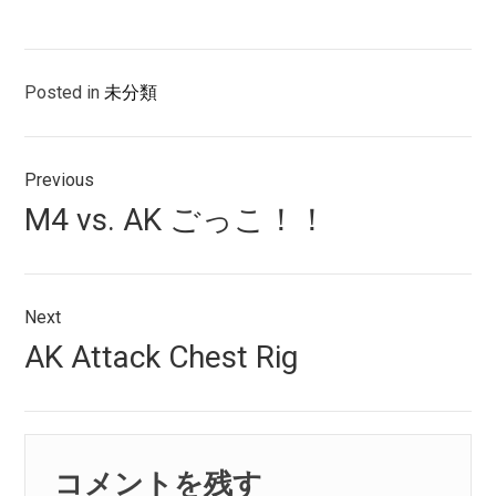
Posted in
未分類
投
Previous
稿
Previous
M4 vs. AK ごっこ！！
ナ
post:
ビ
ゲ
Next
Next
AK Attack Chest Rig
ー
post:
シ
ョ
コメントを残す
ン