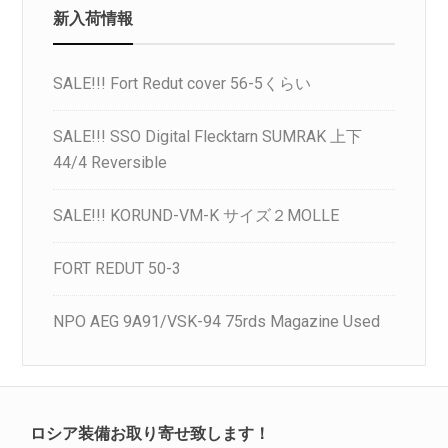
新入荷情報
SALE!!! Fort Redut cover 56-5くらい
SALE!!! SSO Digital Flecktarn SUMRAK 上下
44/4 Reversible
SALE!!! KORUND-VM-K サイズ２MOLLE
FORT REDUT 50-3
NPO AEG 9A91/VSK-94 75rds Magazine Used
ロシア装備お取り寄せ致します！