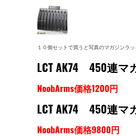
１０個セットで買うと写真のマガジンラッ
LCT AK74 450連
NoobArms価格1200円
LCT AK74 450
NoobArms価格9800円