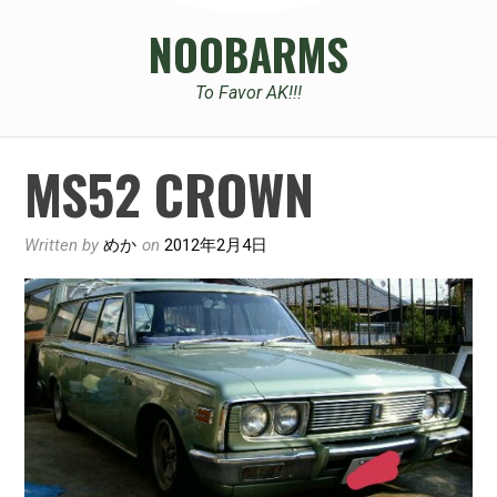
NOOBARMS
To Favor AK!!!
MS52 CROWN
Written by
めか
on
2012年2月4日