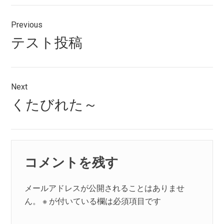
投
Previous
稿
Previous
テスト投稿
ナ
post:
ビ
ゲ
Next
Next
くたびれた～
ー
post:
シ
ョ
コメントを残す
ン
メールアドレスが公開されることはありませ
ん。
※
が付いている欄は必須項目です