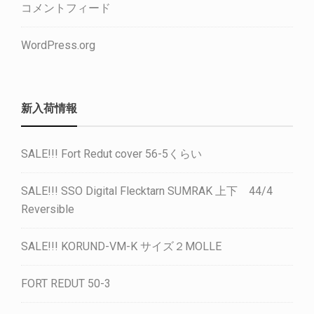
コメントフィード
WordPress.org
新入荷情報
SALE!!! Fort Redut cover 56-5くらい
SALE!!! SSO Digital Flecktarn SUMRAK 上下 44/4
Reversible
SALE!!! KORUND-VM-K サイズ２MOLLE
FORT REDUT 50-3