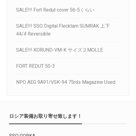
SALE!!! Fort Redut cover 56-5くらい
SALE!!! SSO Digital Flecktarn SUMRAK 上下
44/4 Reversible
SALE!!! KORUND-VM-K サイズ２MOLLE
FORT REDUT 50-3
NPO AEG 9A91/VSK-94 75rds Magazine Used
ロシア装備お取り寄せ致します！
SSO GORKA