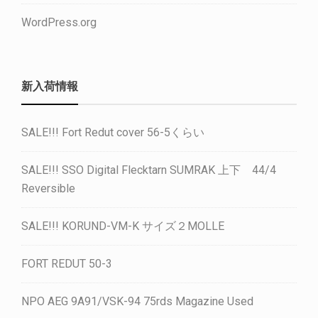
WordPress.org
新入荷情報
SALE!!! Fort Redut cover 56-5くらい
SALE!!! SSO Digital Flecktarn SUMRAK 上下 44/4
Reversible
SALE!!! KORUND-VM-K サイズ２MOLLE
FORT REDUT 50-3
NPO AEG 9A91/VSK-94 75rds Magazine Used