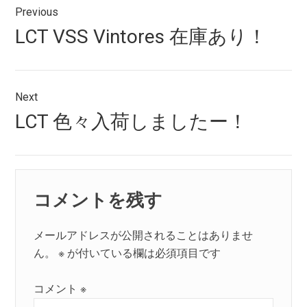
Previous
稿
Previous
LCT VSS Vintores 在庫あり！
ナ
post:
ビ
ゲ
Next
Next
LCT 色々入荷しましたー！
ー
post:
シ
ョ
コメントを残す
ン
メールアドレスが公開されることはありませ
ん。
※
が付いている欄は必須項目です
コメント
※