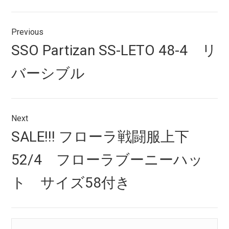
投
Previous
稿
Previous
SSO Partizan SS-LETO 48-4 リ
ナ
post:
バーシブル
ビ
ゲ
ー
Next
シ
Next
SALE!!! フローラ戦闘服上下
post:
ョ
52/4 フローラブーニーハッ
ン
ト サイズ58付き