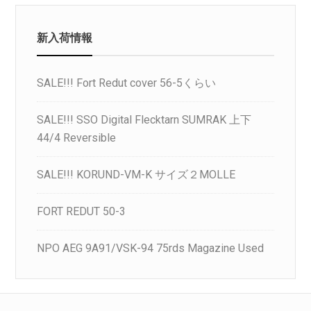
新入荷情報
SALE!!! Fort Redut cover 56-5くらい
SALE!!! SSO Digital Flecktarn SUMRAK 上下
44/4 Reversible
SALE!!! KORUND-VM-K サイズ２MOLLE
FORT REDUT 50-3
NPO AEG 9A91/VSK-94 75rds Magazine Used