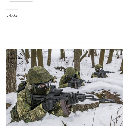
リ
カ
いいね:
出
ま
し
た！
各
種
パ
ー
ツ
も
揃
っ
て
ま
す