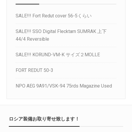
SALE!!! Fort Redut cover 56-5くらい
SALE!!! SSO Digital Flecktarn SUMRAK 上下
44/4 Reversible
SALE!!! KORUND-VM-K サイズ２MOLLE
FORT REDUT 50-3
NPO AEG 9A91/VSK-94 75rds Magazine Used
ロシア装備お取り寄せ致します！