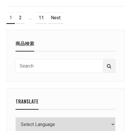
投
Page
Page
Page
1
2
…
11
Next
稿
の
商品検索
ペ
ー
Search
Search
ジ
for:
送
り
TRANSLATE