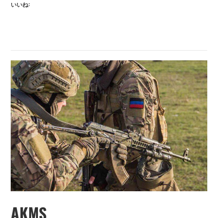
いいね:
報
追
加
で
す
AKMS