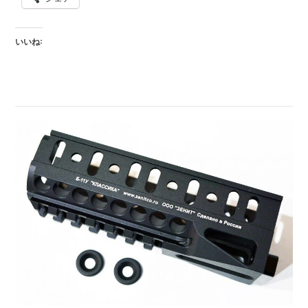
ー
ズ
いいね:
入
荷
致
し
ま
し
た