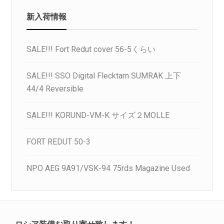
新入荷情報
SALE!!! Fort Redut cover 56-5くらい
SALE!!! SSO Digital Flecktarn SUMRAK 上下
44/4 Reversible
SALE!!! KORUND-VM-K サイズ２MOLLE
FORT REDUT 50-3
NPO AEG 9A91/VSK-94 75rds Magazine Used
ロシア装備お取り寄せ致します！