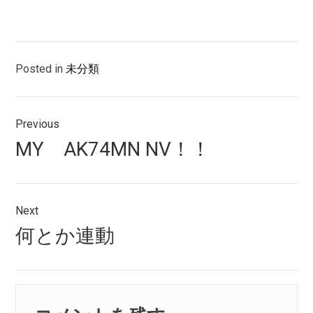
Posted in
未分類
投
Previous
稿
Previous
MY AK74MN NV！！
ナ
post:
ビ
ゲ
Next
Next
何とか連動
ー
post:
シ
ョ