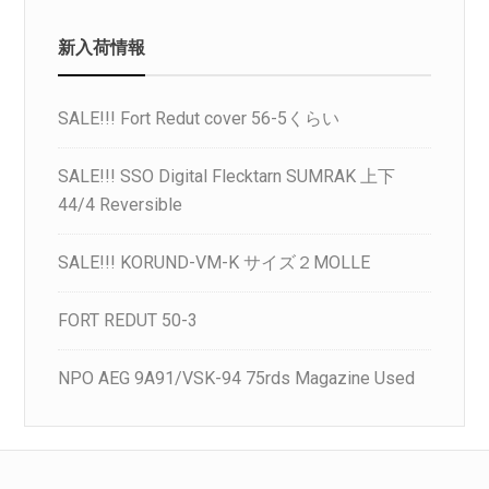
新入荷情報
SALE!!! Fort Redut cover 56-5くらい
SALE!!! SSO Digital Flecktarn SUMRAK 上下
44/4 Reversible
SALE!!! KORUND-VM-K サイズ２MOLLE
FORT REDUT 50-3
NPO AEG 9A91/VSK-94 75rds Magazine Used