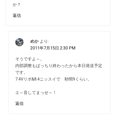
か？
返信
めか
より:
2011年7月15日 2:30 PM
そうですよ～。
内部調整もばっちり終わったから本日発送予定
です。
7.4Vリポ&8.4ニッスイで 秒間9くらい。
エ～音してまっせ～！
返信