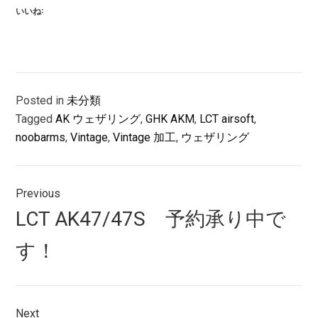
いいね:
Posted in
未分類
Tagged
AK ウェザリング
,
GHK AKM
,
LCT airsoft
,
noobarms
,
Vintage
,
Vintage 加工
,
ウェザリング
投
Previous
稿
Previous
LCT AK47/47S 予約承り中で
ナ
post:
す！
ビ
ゲ
ー
Next