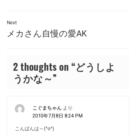
ゲ
ー
Next
シ
Next
メカさん自慢の愛AK
post:
ョ
ン
2 thoughts on “
どうしよ
うかな～
”
こぐまちゃん
より:
2010年7月8日 8:24 PM
こんばんは～(^o^)