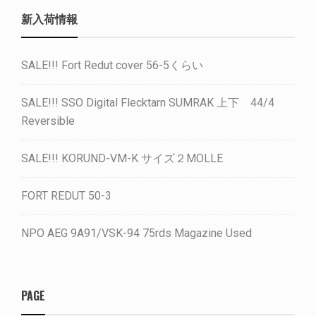
新入荷情報
SALE!!! Fort Redut cover 56-5くらい
SALE!!! SSO Digital Flecktarn SUMRAK 上下 44/4
Reversible
SALE!!! KORUND-VM-K サイズ２MOLLE
FORT REDUT 50-3
NPO AEG 9A91/VSK-94 75rds Magazine Used
PAGE