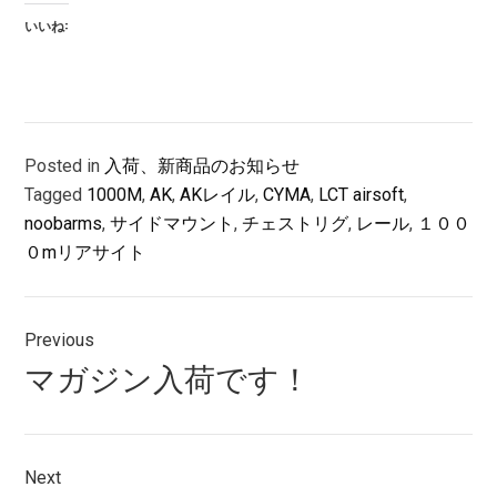
いいね:
Posted in
入荷、新商品のお知らせ
Tagged
1000M
,
AK
,
AKレイル
,
CYMA
,
LCT airsoft
,
noobarms
,
サイドマウント
,
チェストリグ
,
レール
,
１００
０mリアサイト
投
Previous
稿
Previous
マガジン入荷です！
ナ
post:
ビ
ゲ
Next