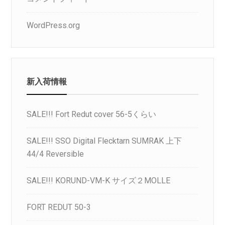
WordPress.org
新入荷情報
SALE!!! Fort Redut cover 56-5くらい
SALE!!! SSO Digital Flecktarn SUMRAK 上下
44/4 Reversible
SALE!!! KORUND-VM-K サイズ２MOLLE
FORT REDUT 50-3