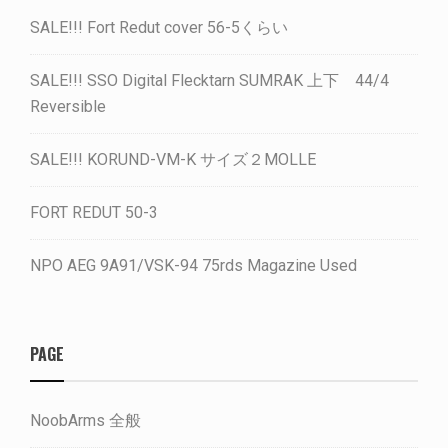
SALE!!! Fort Redut cover 56-5くらい
SALE!!! SSO Digital Flecktarn SUMRAK 上下 44/4
Reversible
SALE!!! KORUND-VM-K サイズ２MOLLE
FORT REDUT 50-3
NPO AEG 9A91/VSK-94 75rds Magazine Used
PAGE
NoobArms 全般