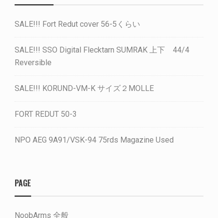
SALE!!! Fort Redut cover 56-5くらい
SALE!!! SSO Digital Flecktarn SUMRAK 上下 44/4
Reversible
SALE!!! KORUND-VM-K サイズ２MOLLE
FORT REDUT 50-3
NPO AEG 9A91/VSK-94 75rds Magazine Used
PAGE
NoobArms 全般