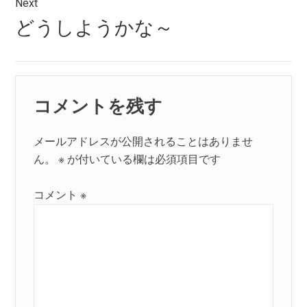
ゲ
Next
Next
どうしようかな～
ー
post:
シ
ョ
コメントを残す
ン
メールアドレスが公開されることはありませ
ん。
※
が付いている欄は必須項目です
コメント
※