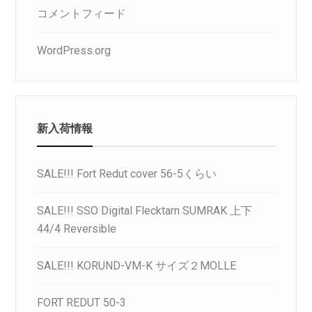
コメントフィード
WordPress.org
新入荷情報
SALE!!! Fort Redut cover 56-5くらい
SALE!!! SSO Digital Flecktarn SUMRAK 上下
44/4 Reversible
SALE!!! KORUND-VM-K サイズ２MOLLE
FORT REDUT 50-3