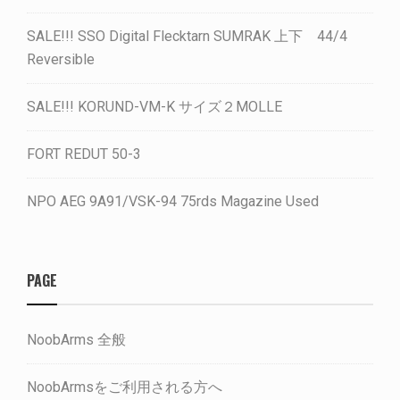
SALE!!! SSO Digital Flecktarn SUMRAK 上下 44/4
Reversible
SALE!!! KORUND-VM-K サイズ２MOLLE
FORT REDUT 50-3
NPO AEG 9A91/VSK-94 75rds Magazine Used
PAGE
NoobArms 全般
NoobArmsをご利用される方へ