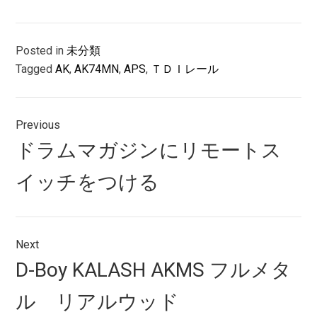
Posted in
未分類
Tagged
AK
,
AK74MN
,
APS
,
ＴＤＩレール
投
Previous
稿
Previous
ドラムマガジンにリモートス
ナ
post:
イッチをつける
ビ
ゲ
ー
Next
シ
Next
D-Boy KALASH AKMS フルメタ
post:
ョ
ル リアルウッド