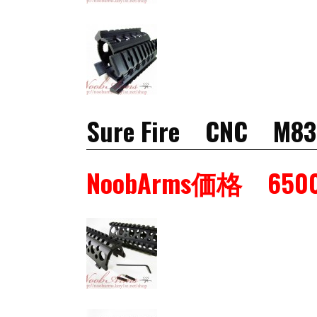
Sure Fire CN
NoobArms価格 650