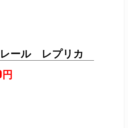
C M83レール レプリカ
0円