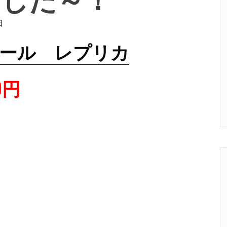
日
-3 レール レプリカ
0円