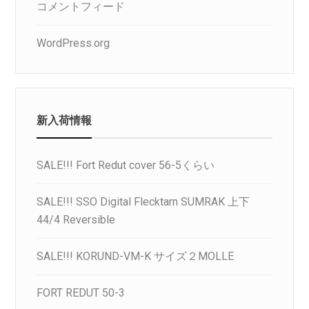
コメントフィード
WordPress.org
新入荷情報
SALE!!! Fort Redut cover 56-5くらい
SALE!!! SSO Digital Flecktarn SUMRAK 上下
44/4 Reversible
SALE!!! KORUND-VM-K サイズ２MOLLE
FORT REDUT 50-3