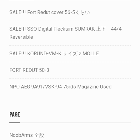
SALE!!! Fort Redut cover 56-5くらい
SALE!!! SSO Digital Flecktarn SUMRAK 上下 44/4
Reversible
SALE!!! KORUND-VM-K サイズ２MOLLE
FORT REDUT 50-3
NPO AEG 9A91/VSK-94 75rds Magazine Used
PAGE
NoobArms 全般