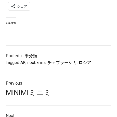
シェア
いいね:
Posted in
未分類
Tagged
AK
,
noobarms
,
チェブラーシカ
,
ロシア
投
Previous
稿
Previous
MINIMIミニミ
ナ
post:
ビ
Next