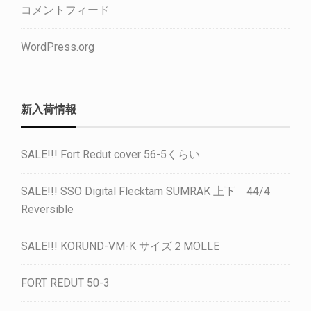
コメントフィード
WordPress.org
新入荷情報
SALE!!! Fort Redut cover 56-5くらい
SALE!!! SSO Digital Flecktarn SUMRAK 上下 44/4
Reversible
SALE!!! KORUND-VM-K サイズ２MOLLE
FORT REDUT 50-3