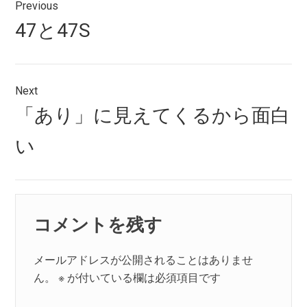
Previous
稿
Previous
47と47S
ナ
post:
ビ
ゲ
Next
Next
「あり」に見えてくるから面白
ー
post:
シ
い
ョ
ン
コメントを残す
メールアドレスが公開されることはありませ
ん。
※
が付いている欄は必須項目です