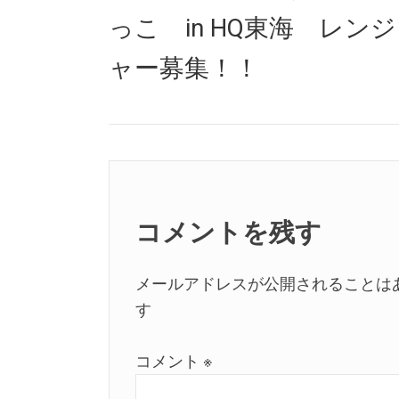
post:
っこ in HQ東海 レンジ
ビ
ゲ
ャー募集！！
ー
シ
ョ
ン
コメントを残す
メールアドレスが公開されることは
す
コメント
※