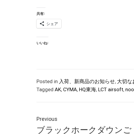
共有:
シェア
いいね:
Posted in
入荷、新商品のお知らせ
,
大切な
Tagged
AK
,
CYMA
,
HQ東海
,
LCT airsoft
,
noo
投
稿
Previous
Previous
ブラックホークダウンご
ナ