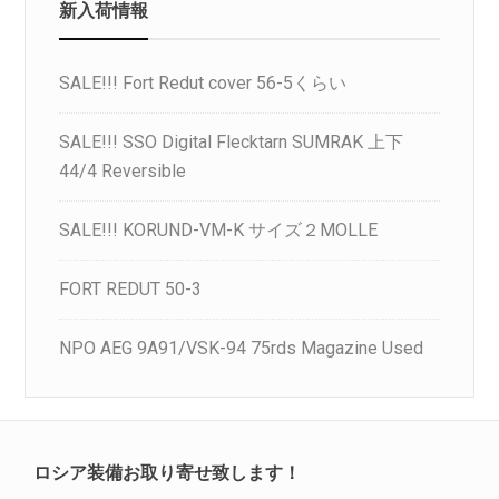
新入荷情報
SALE!!! Fort Redut cover 56-5くらい
SALE!!! SSO Digital Flecktarn SUMRAK 上下
44/4 Reversible
SALE!!! KORUND-VM-K サイズ２MOLLE
FORT REDUT 50-3
NPO AEG 9A91/VSK-94 75rds Magazine Used
ロシア装備お取り寄せ致します！