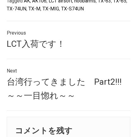
Tagged
AK
,
AK106
,
LCT airsoft
,
noobarms
,
TX-63
,
TX-65
,
TX-74UN
,
TX-M
,
TX-MIG
,
TX-S74UN
投
Previous
稿
Previous
LCT入荷です！
ナ
post:
ビ
ゲ
Next
Next
台湾行ってきました Part2!!!
ー
post:
シ
～～一目惚れ～～
ョ
ン
コメントを残す