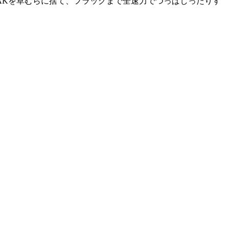
AKを草むらに捨て、フラッグまで全速力でつっぱしったりす