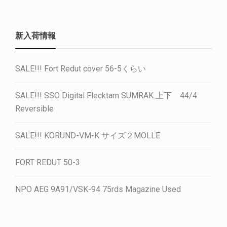
新入荷情報
SALE!!! Fort Redut cover 56-5くらい
SALE!!! SSO Digital Flecktarn SUMRAK 上下 44/4
Reversible
SALE!!! KORUND-VM-K サイズ２MOLLE
FORT REDUT 50-3
NPO AEG 9A91/VSK-94 75rds Magazine Used