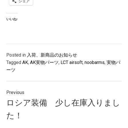
シェア
いいね:
Posted in
入荷、新商品のお知らせ
Tagged
AK
,
AK実物パーツ
,
LCT airsoft
,
noobarms
,
実物パ
ーツ
投
Previous
稿
Previous
ロシア装備 少し在庫入りまし
ナ
post:
た！
ビ