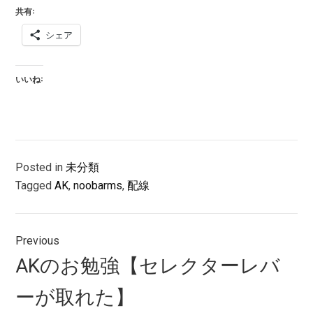
共有:
シェア
いいね:
Posted in
未分類
Tagged
AK
,
noobarms
,
配線
投
Previous
稿
Previous
AKのお勉強【セレクターレバ
ナ
post:
ーが取れた】
ビ