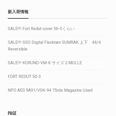
新入荷情報
SALE!!! Fort Redut cover 56-5くらい
SALE!!! SSO Digital Flecktarn SUMRAK 上下 44/4
Reversible
SALE!!! KORUND-VM-K サイズ２MOLLE
FORT REDUT 50-3
NPO AEG 9A91/VSK-94 75rds Magazine Used
PAGE