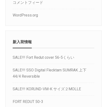
コメントフィード
WordPress.org
新入荷情報
SALE!!! Fort Redut cover 56-5くらい
SALE!!! SSO Digital Flecktarn SUMRAK 上下
44/4 Reversible
SALE!!! KORUND-VM-K サイズ２MOLLE
FORT REDUT 50-3