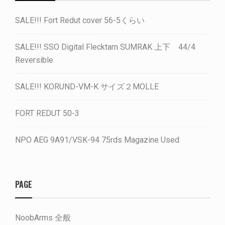
SALE!!! Fort Redut cover 56-5くらい
SALE!!! SSO Digital Flecktarn SUMRAK 上下 44/4
Reversible
SALE!!! KORUND-VM-K サイズ２MOLLE
FORT REDUT 50-3
NPO AEG 9A91/VSK-94 75rds Magazine Used
PAGE
NoobArms 全般