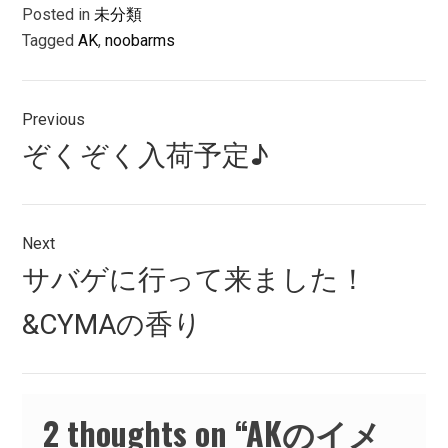
Posted in
未分類
Tagged
AK
,
noobarms
投
Previous
稿
Previous
ぞくぞく入荷予定♪
ナ
post:
ビ
ゲ
Next
Next
サバゲに行って来ました！
ー
post:
シ
&CYMAの香り
ョ
ン
2 thoughts on “
AKのイメ