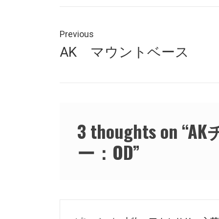
投
稿
Previous
Previous
AK マウントベース
ナ
post:
ビ
ゲ
ー
3 thoughts on “
A
シ
ー：OD
”
ョ
ン