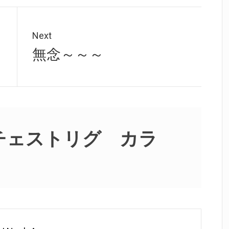
Next
Next
無念～～～
post:
Kチェストリグ カラ