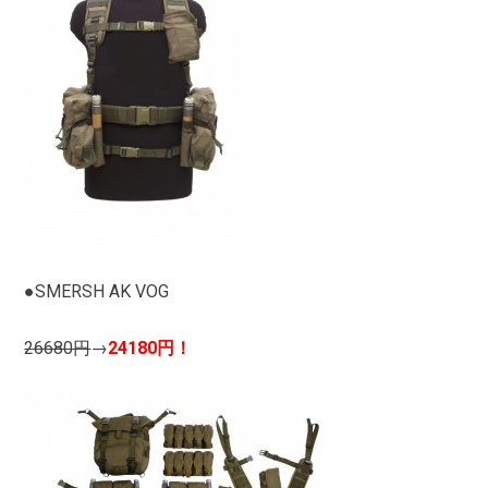
●SMERSH AK VOG
26680円
→
24180円！