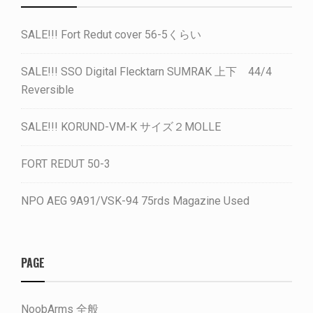
SALE!!! Fort Redut cover 56-5くらい
SALE!!! SSO Digital Flecktarn SUMRAK 上下 44/4
Reversible
SALE!!! KORUND-VM-K サイズ２MOLLE
FORT REDUT 50-3
NPO AEG 9A91/VSK-94 75rds Magazine Used
PAGE
NoobArms 全般