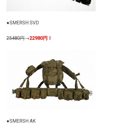
●SMERSH SVD
25480円
→
22980円！
●SMERSH AK