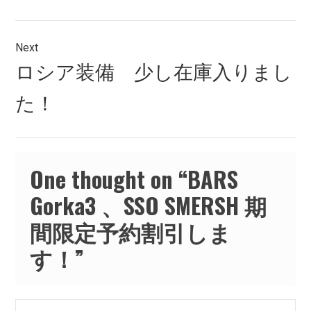
ゲ
ー
Next
シ
Next
ロシア装備 少し在庫入りまし
post:
ョ
た！
ン
One thought on “
BARS
Gorka3 、SSO SMERSH 期
間限定予約割引しま
す！
”