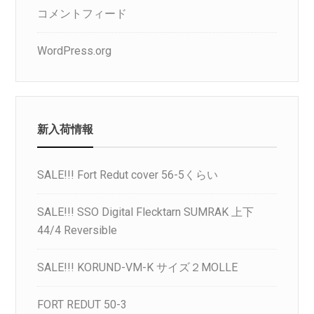
コメントフィード
WordPress.org
新入荷情報
SALE!!! Fort Redut cover 56-5くらい
SALE!!! SSO Digital Flecktarn SUMRAK 上下
44/4 Reversible
SALE!!! KORUND-VM-K サイズ２MOLLE
FORT REDUT 50-3