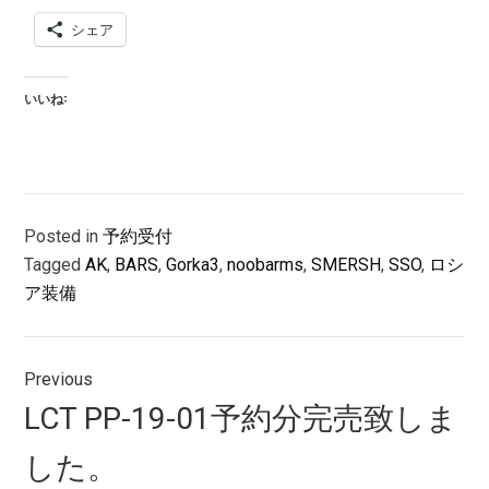
シェア
いいね:
Posted in
予約受付
Tagged
AK
,
BARS
,
Gorka3
,
noobarms
,
SMERSH
,
SSO
,
ロシ
ア装備
投
Previous
稿
Previous
LCT PP-19-01予約分完売致しま
ナ
post:
した。
ビ