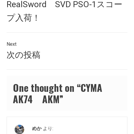
Previous
RealSword SVD PSO-1スコー
ナ
post:
プ入荷！
ビ
ゲ
ー
Next
シ
Next
次の投稿
post:
ョ
ン
One thought on “
CYMA
AK74 AKM
”
めか
より: