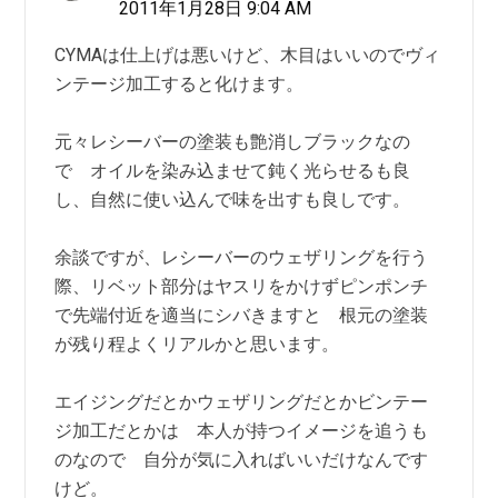
2011年1月28日 9:04 AM
CYMAは仕上げは悪いけど、木目はいいのでヴィ
ンテージ加工すると化けます。
元々レシーバーの塗装も艶消しブラックなの
で オイルを染み込ませて鈍く光らせるも良
し、自然に使い込んで味を出すも良しです。
余談ですが、レシーバーのウェザリングを行う
際、リベット部分はヤスリをかけずピンポンチ
で先端付近を適当にシバきますと 根元の塗装
が残り程よくリアルかと思います。
エイジングだとかウェザリングだとかビンテー
ジ加工だとかは 本人が持つイメージを追うも
のなので 自分が気に入ればいいだけなんです
けど。