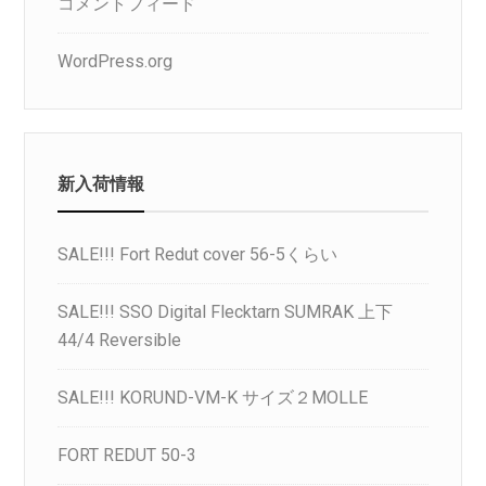
コメントフィード
WordPress.org
新入荷情報
SALE!!! Fort Redut cover 56-5くらい
SALE!!! SSO Digital Flecktarn SUMRAK 上下
44/4 Reversible
SALE!!! KORUND-VM-K サイズ２MOLLE
FORT REDUT 50-3