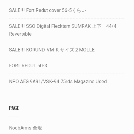
SALE!!! Fort Redut cover 56-5くらい
SALE!!! SSO Digital Flecktarn SUMRAK 上下 44/4
Reversible
SALE!!! KORUND-VM-K サイズ２MOLLE
FORT REDUT 50-3
NPO AEG 9A91/VSK-94 75rds Magazine Used
PAGE
NoobArms 全般