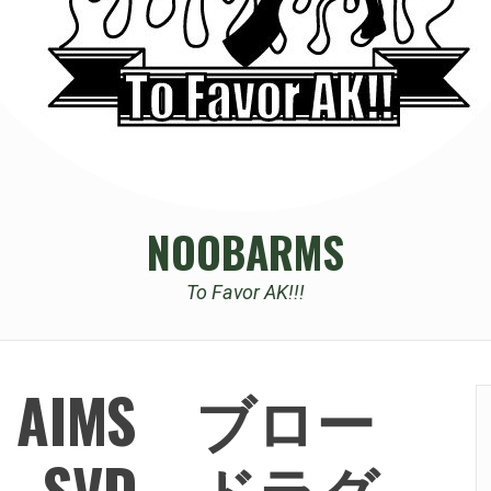
NOOBARMS
To Favor AK!!!
ia AIMS ブロー
 SVD ドラグ