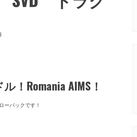
日
！Romania AIMS！
ローバックです！