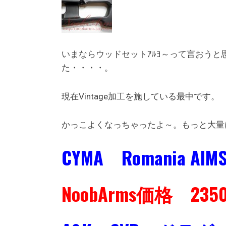
いまならウッドセットｱﾙﾖ～って言おう
た・・・・。
現在Vintage加工を施している最中です。
かっこよくなっちゃったよ～。もっと大量
CYMA Romania 
NoobArms価格 235