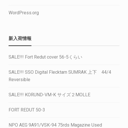
WordPress.org
新入荷情報
SALE!!! Fort Redut cover 56-5くらい
SALE!!! SSO Digital Flecktarn SUMRAK 上下 44/4
Reversible
SALE!!! KORUND-VM-K サイズ２MOLLE
FORT REDUT 50-3
NPO AEG 9A91/VSK-94 75rds Magazine Used