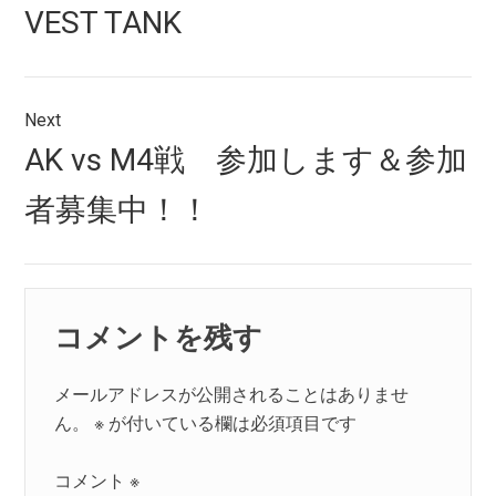
稿
Previous
VEST TANK
ナ
post:
ビ
ゲ
Next
Next
AK vs M4戦 参加します＆参加
ー
post:
シ
者募集中！！
ョ
ン
コメントを残す
メールアドレスが公開されることはありませ
ん。
※
が付いている欄は必須項目です
コメント
※