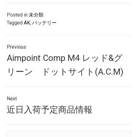
Posted in
未分類
Tagged
AK
,
バッテリー
投
Previous
稿
Previous
Aimpoint Comp M4 レッド&グ
ナ
post:
リーン ドットサイト(A.C.M)
ビ
ゲ
ー
Next
シ
Next
近日入荷予定商品情報
post:
ョ
ン