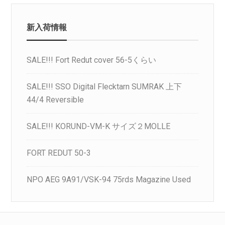
新入荷情報
SALE!!! Fort Redut cover 56-5くらい
SALE!!! SSO Digital Flecktarn SUMRAK 上下
44/4 Reversible
SALE!!! KORUND-VM-K サイズ２MOLLE
FORT REDUT 50-3
NPO AEG 9A91/VSK-94 75rds Magazine Used