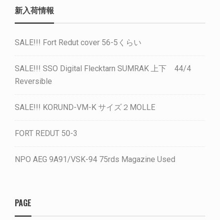
新入荷情報
SALE!!! Fort Redut cover 56-5くらい
SALE!!! SSO Digital Flecktarn SUMRAK 上下 44/4
Reversible
SALE!!! KORUND-VM-K サイズ２MOLLE
FORT REDUT 50-3
NPO AEG 9A91/VSK-94 75rds Magazine Used
PAGE