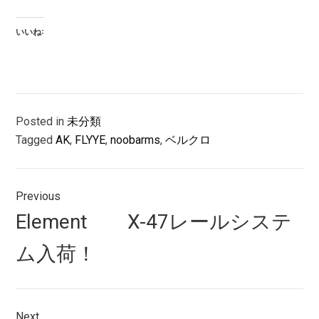
いいね:
Posted in
未分類
Tagged
AK
,
FLYYE
,
noobarms
,
ベルクロ
投
Previous
稿
Previous
Element X-47レールシステ
ナ
post:
ム入荷！
ビ
ゲ
ー
Next