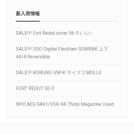
新入荷情報
SALE!!! Fort Redut cover 56-5くらい
SALE!!! SSO Digital Flecktarn SUMRAK 上下
44/4 Reversible
SALE!!! KORUND-VM-K サイズ２MOLLE
FORT REDUT 50-3
NPO AEG 9A91/VSK-94 75rds Magazine Used