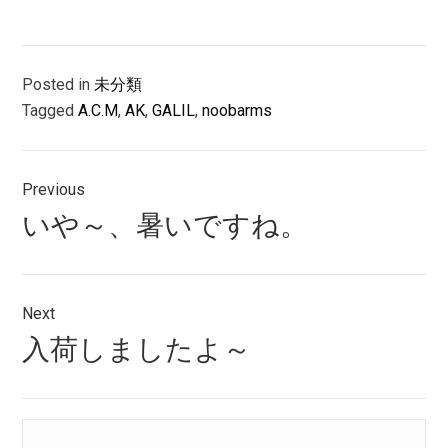
Posted in
未分類
Tagged
A.C.M
,
AK
,
GALIL
,
noobarms
投
Previous
稿
Previous
いや～、暑いですね。
ナ
post:
ビ
ゲ
Next
Next
入荷しましたよ～
ー
post:
シ
ョ