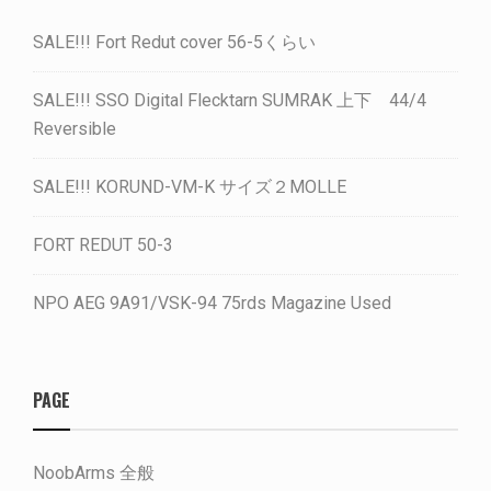
SALE!!! Fort Redut cover 56-5くらい
SALE!!! SSO Digital Flecktarn SUMRAK 上下 44/4
Reversible
SALE!!! KORUND-VM-K サイズ２MOLLE
FORT REDUT 50-3
NPO AEG 9A91/VSK-94 75rds Magazine Used
PAGE
NoobArms 全般