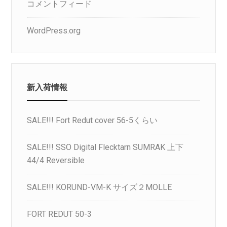
コメントフィード
WordPress.org
新入荷情報
SALE!!! Fort Redut cover 56-5くらい
SALE!!! SSO Digital Flecktarn SUMRAK 上下
44/4 Reversible
SALE!!! KORUND-VM-K サイズ２MOLLE
FORT REDUT 50-3