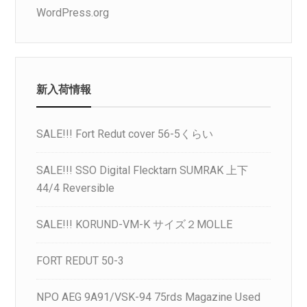
WordPress.org
新入荷情報
SALE!!! Fort Redut cover 56-5くらい
SALE!!! SSO Digital Flecktarn SUMRAK 上下
44/4 Reversible
SALE!!! KORUND-VM-K サイズ２MOLLE
FORT REDUT 50-3
NPO AEG 9A91/VSK-94 75rds Magazine Used