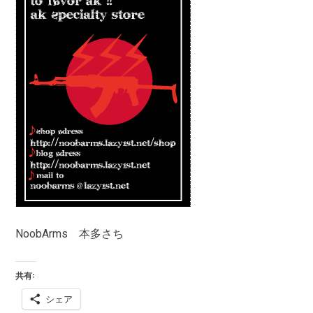
NoobArms 本多さち
共有:
シェア