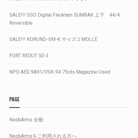
SALE!!! SSO Digital Flecktarn SUMRAK 上下 44/4
Reversible
SALE!!! KORUND-VM-K サイズ２MOLLE
FORT REDUT 50-3
NPO AEG 9A91/VSK-94 75rds Magazine Used
PAGE
NoobArms 全般
NoobArmsをご利用される方へ