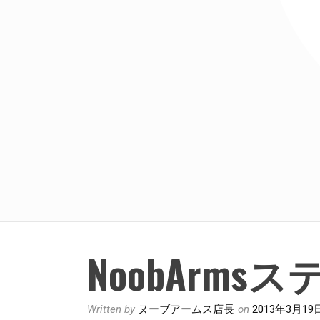
NoobArms
Written by
ヌーブアームス店長
on
2013年3月19