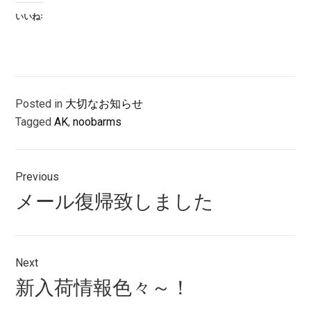
いいね:
Posted in
大切なお知らせ
Tagged
AK
,
noobarms
投
Previous
稿
Previous
メール復帰致しました
ナ
post:
ビ
ゲ
Next
Next
新入荷情報色々～！
ー
post: