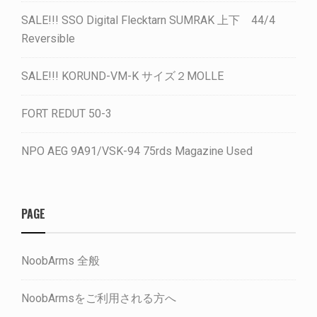
SALE!!! SSO Digital Flecktarn SUMRAK 上下 44/4
Reversible
SALE!!! KORUND-VM-K サイズ２MOLLE
FORT REDUT 50-3
NPO AEG 9A91/VSK-94 75rds Magazine Used
PAGE
NoobArms 全般
NoobArmsをご利用される方へ