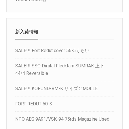
新入荷情報
SALE!!! Fort Redut cover 56-5くらい
SALE!!! SSO Digital Flecktarn SUMRAK 上下
44/4 Reversible
SALE!!! KORUND-VM-K サイズ２MOLLE
FORT REDUT 50-3
NPO AEG 9A91/VSK-94 75rds Magazine Used