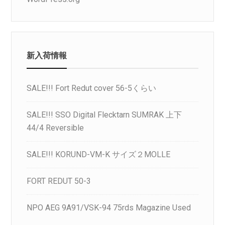
新入荷情報
SALE!!! Fort Redut cover 56-5くらい
SALE!!! SSO Digital Flecktarn SUMRAK 上下
44/4 Reversible
SALE!!! KORUND-VM-K サイズ２MOLLE
FORT REDUT 50-3
NPO AEG 9A91/VSK-94 75rds Magazine Used