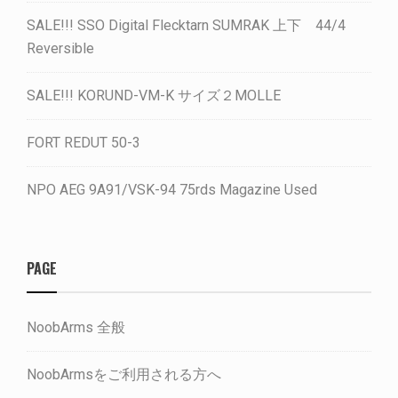
SALE!!! SSO Digital Flecktarn SUMRAK 上下 44/4
Reversible
SALE!!! KORUND-VM-K サイズ２MOLLE
FORT REDUT 50-3
NPO AEG 9A91/VSK-94 75rds Magazine Used
PAGE
NoobArms 全般
NoobArmsをご利用される方へ