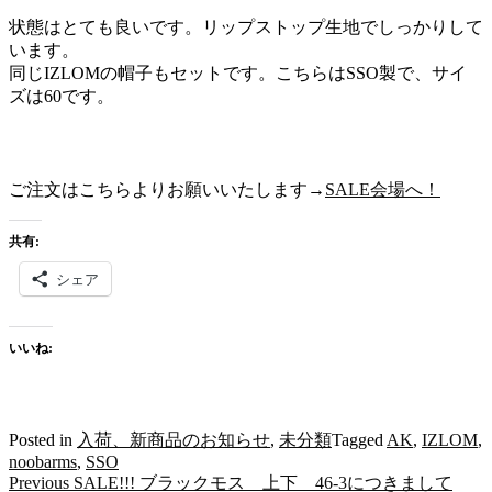
状態はとても良いです。リップストップ生地でしっかりして
います。
同じIZLOMの帽子もセットです。こちらはSSO製で、サイ
ズは60です。
ご注文はこちらよりお願いいたします→
SALE会場へ！
共有:
シェア
いいね:
Posted in
入荷、新商品のお知らせ
,
未分類
Tagged
AK
,
IZLOM
,
noobarms
,
SSO
Previous
Previous
SALE!!! ブラックモス 上下 46-3につきまして
投