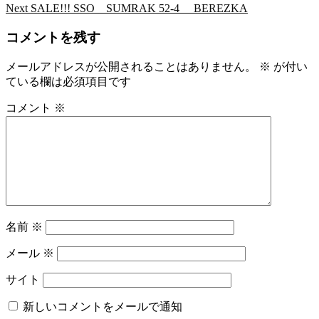
post:
Next
Next
SALE!!! SSO SUMRAK 52-4 BEREZKA
稿
post:
コメントを残す
ナ
ビ
メールアドレスが公開されることはありません。
※
が付い
ている欄は必須項目です
ゲ
コメント
※
ー
シ
ョ
ン
名前
※
メール
※
サイト
新しいコメントをメールで通知