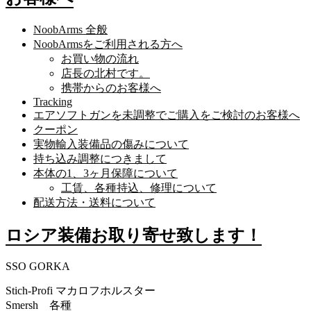
NoobArms 全般
NoobArmsをご利用される方へ
お買い物の流れ
店長の北村です。
携帯からのお客様へ
Tracking
エアソフトガンを未調整でご購入をご検討のお客様へ
クーポン
実物輸入装備品の傷みについて
持ち込み調整につきまして
本体の1、3ヶ月保障について
工賃、各種持込、修理について
配送方法・送料について
ロシア装備お取り寄せ致します！
SSO GORKA
Stich-Profi マカロフホルスター
Smersh 各種