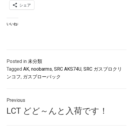
シェア
いいね:
Posted in
未分類
Tagged
AK
,
noobarms
,
SRC AKS74U
,
SRC ガスブロクリ
ンコフ
,
ガスブローバック
投
Previous
稿
Previous
LCT どど～んと入荷です！
ナ
post:
ビ