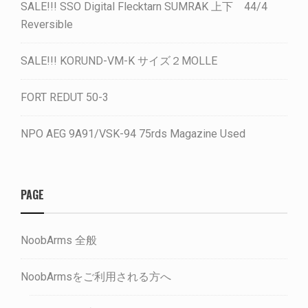
SALE!!! SSO Digital Flecktarn SUMRAK 上下 44/4
Reversible
SALE!!! KORUND-VM-K サイズ２MOLLE
FORT REDUT 50-3
NPO AEG 9A91/VSK-94 75rds Magazine Used
PAGE
NoobArms 全般
NoobArmsをご利用される方へ