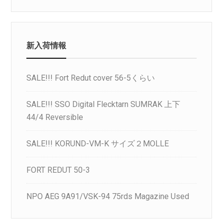
新入荷情報
SALE!!! Fort Redut cover 56-5くらい
SALE!!! SSO Digital Flecktarn SUMRAK 上下
44/4 Reversible
SALE!!! KORUND-VM-K サイズ２MOLLE
FORT REDUT 50-3
NPO AEG 9A91/VSK-94 75rds Magazine Used