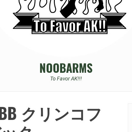
NOOBARMS
To Favor AK!!!
U GBB クリンコフ
バック