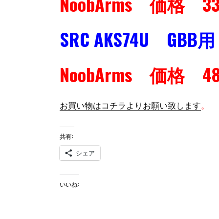
NoobArms 価格 3
SRC AKS74U G
NoobArms 価格 4
お買い物はコチラよりお願い致します
。
共有:
シェア
いいね: