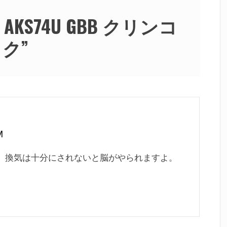
C AKS74U GBB クリンコ
ック
”
M
、換気は十分にされないと脳がやられますよ。