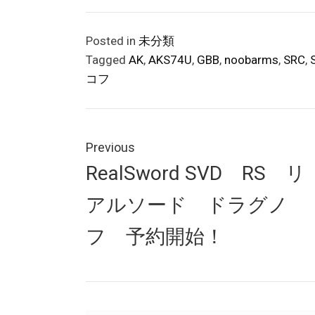
Posted in
未分類
Tagged
AK
,
AKS74U
,
GBB
,
noobarms
,
SRC
,
コフ
投
稿
Previous
Previous
RealSword SVD RS リ
ナ
post:
アルソード ドラグノ
ビ
ゲ
フ 予約開始！
ー
シ