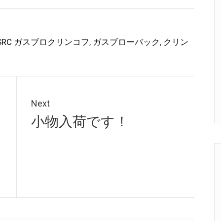
SRC ガスブロクリンコフ
,
ガスブローバック
,
クリン
Next
Next
小物入荷です！
post: