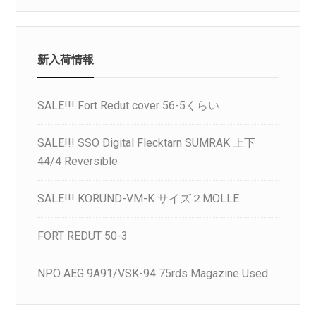
新入荷情報
SALE!!! Fort Redut cover 56-5くらい
SALE!!! SSO Digital Flecktarn SUMRAK 上下
44/4 Reversible
SALE!!! KORUND-VM-K サイズ２MOLLE
FORT REDUT 50-3
NPO AEG 9A91/VSK-94 75rds Magazine Used