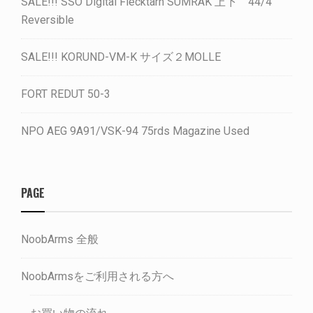
SALE!!! SSO Digital Flecktarn SUMRAK 上下 44/4
Reversible
SALE!!! KORUND-VM-K サイズ２MOLLE
FORT REDUT 50-3
NPO AEG 9A91/VSK-94 75rds Magazine Used
PAGE
NoobArms 全般
NoobArmsをご利用される方へ