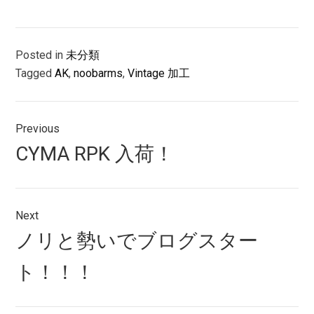
Posted in
未分類
Tagged
AK
,
noobarms
,
Vintage 加工
投
Previous
稿
Previous
CYMA RPK 入荷！
ナ
post:
ビ
ゲ
Next
Next
ノリと勢いでブログスター
ー
post:
シ
ト！！！
ョ