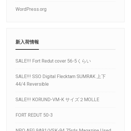
WordPress.org
新入荷情報
SALE!!! Fort Redut cover 56-5くらい
SALE!!! SSO Digital Flecktarn SUMRAK 上下
44/4 Reversible
SALE!!! KORUND-VM-K サイズ２MOLLE
FORT REDUT 50-3
NPO AEG 9A91/VSK-94 75rds Magazine Used