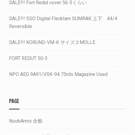
SALE!!! Fort Redut cover 56-5くらい
SALE!!! SSO Digital Flecktarn SUMRAK 上下 44/4
Reversible
SALE!!! KORUND-VM-K サイズ２MOLLE
FORT REDUT 50-3
NPO AEG 9A91/VSK-94 75rds Magazine Used
PAGE
NoobArms 全般