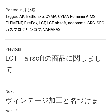
Posted in
未分類
Tagged
AK
,
Battle Exe
,
CYMA
,
CYMA Romania AIMS
,
ELEMENT
,
FireFox
,
LCT
,
LCT airsoft
,
noobarms
,
SRC
,
SRC
ガスブロクリンコフ
,
VANARAS
投
Previous
稿
Previous
LCT airsoftの商品に関しまし
ナ
post:
て
ビ
ゲ
ー
Next
シ
Next
ヴィンテージ加工と名づけま
post:
ョ
す！