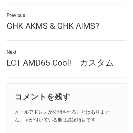
投
Previous
稿
Previous
GHK AKMS & GHK AIMS?
ナ
post:
ビ
ゲ
Next
Next
LCT AMD65 Cool! カスタム
ー
post:
シ
ョ
コメントを残す
ン
メールアドレスが公開されることはありませ
ん。
※
が付いている欄は必須項目です