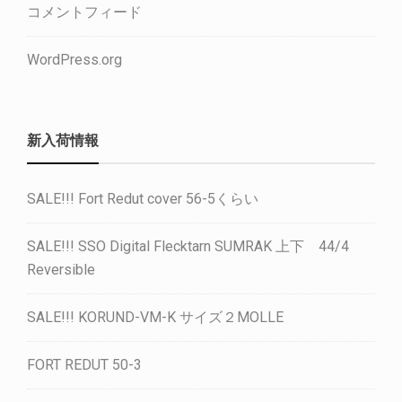
コメントフィード
WordPress.org
新入荷情報
SALE!!! Fort Redut cover 56-5くらい
SALE!!! SSO Digital Flecktarn SUMRAK 上下 44/4
Reversible
SALE!!! KORUND-VM-K サイズ２MOLLE
FORT REDUT 50-3