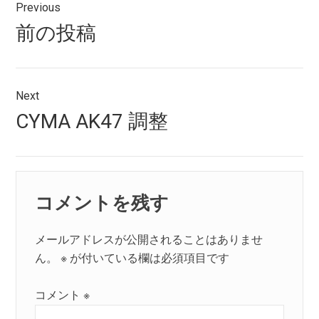
Previous
稿
Previous
前の投稿
ナ
post:
ビ
ゲ
Next
Next
CYMA AK47 調整
ー
post:
シ
ョ
コメントを残す
ン
メールアドレスが公開されることはありませ
ん。
※
が付いている欄は必須項目です
コメント
※