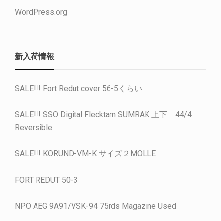
WordPress.org
新入荷情報
SALE!!! Fort Redut cover 56-5くらい
SALE!!! SSO Digital Flecktarn SUMRAK 上下 44/4
Reversible
SALE!!! KORUND-VM-K サイズ２MOLLE
FORT REDUT 50-3
NPO AEG 9A91/VSK-94 75rds Magazine Used