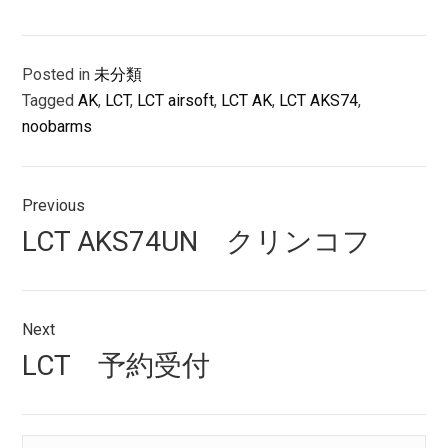
Posted in
未分類
Tagged
AK
,
LCT
,
LCT airsoft
,
LCT AK
,
LCT AKS74
,
noobarms
投
Previous
稿
Previous
LCT AKS74UN クリンコフ
ナ
post:
ビ
ゲ
Next
Next
LCT 予約受付
ー
post:
シ