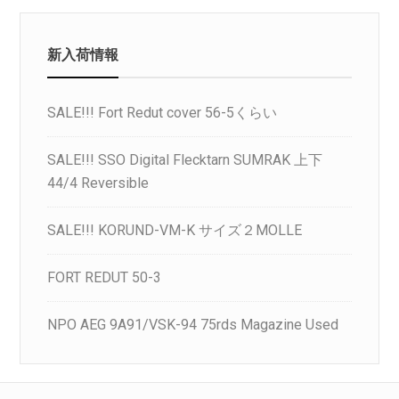
新入荷情報
SALE!!! Fort Redut cover 56-5くらい
SALE!!! SSO Digital Flecktarn SUMRAK 上下
44/4 Reversible
SALE!!! KORUND-VM-K サイズ２MOLLE
FORT REDUT 50-3
NPO AEG 9A91/VSK-94 75rds Magazine Used